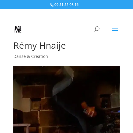
09 51 55 08 16
Rémy Hnaije
Danse & Création